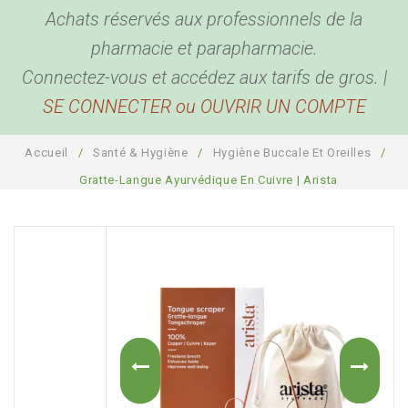
Achats réservés aux professionnels de la
BEAUTÉ & BIEN ÊTRE
Hygiène corporelle
pharmacie et parapharmacie.
BÉBÉ & MAMAN
Hygiène buccale et oreilles
Produits de beauté
Connectez-vous et accédez aux tarifs de gros. |
SE CONNECTER ou OUVRIR UN COMPTE
ACCESSOIRES
Biométrie
Coutellerie
Pour bébé
DESTOCKAGE
Anti Parasites
Bouillottes
Pour maman
Bien être
Accueil
/
Santé & Hygiène
/
Hygiène Buccale Et Oreilles
/
COMPTE PRO
Piluliers
Sport, détente et sommeil
Santé
Gratte-Langue Ayurvédique En Cuivre | Arista
Cannes
Plaisir
Présentoirs
Pour la maison
Sacs
Garde-ordonnances et porte cartes