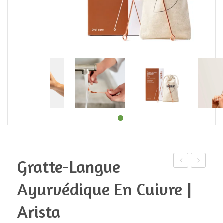
Gratte-Langue
Konjac
de
Ayurvédique En Cuivre |
bio
rasage
du
de
Arista
japon
sûreté