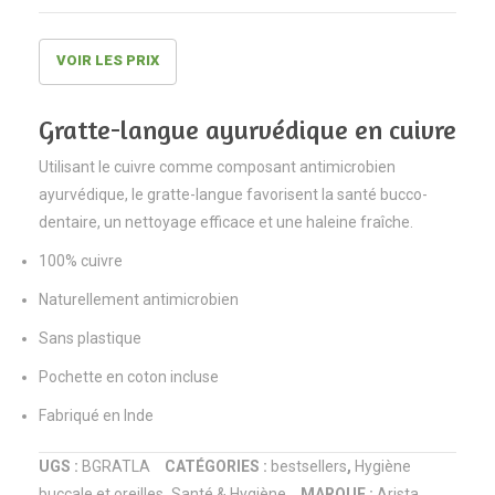
–
Bambaw
VOIR LES PRIX
Gratte-langue ayurvédique en cuivre
Utilisant le cuivre comme composant antimicrobien
ayurvédique, le gratte-langue favorisent la santé bucco-
dentaire, un nettoyage efficace et une haleine fraîche.
100% cuivre
Naturellement antimicrobien
Sans plastique
Pochette en coton incluse
Fabriqué en Inde
UGS :
BGRATLA
CATÉGORIES :
bestsellers
,
Hygiène
buccale et oreilles
,
Santé & Hygiène
MARQUE :
Arista