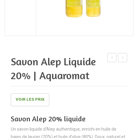
Savon Alep Liquide
Alep
frontal
20% | Aquaromat
55%
infraroug
huile
Karman
de
VOIR LES PRIX
baies
de
Savon Alep 20% liquide
laurier
|
Un savon liquide d’Alep authentique, enrichi en huile de
Aquaromat
baies de laurier (20%) et huile d’olive (80%). Doux, naturel et