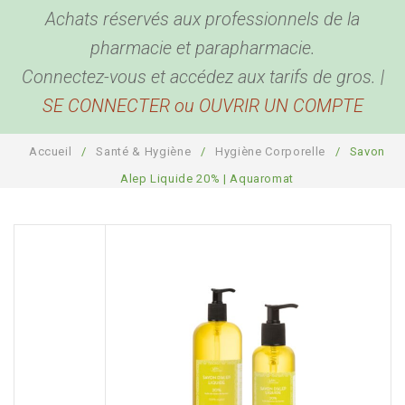
Achats réservés aux professionnels de la
BEAUTÉ & BIEN ÊTRE
Hygiène corporelle
pharmacie et parapharmacie.
BÉBÉ & MAMAN
Hygiène buccale et oreilles
Produits de beauté
Connectez-vous et accédez aux tarifs de gros. |
SE CONNECTER ou OUVRIR UN COMPTE
ACCESSOIRES
Biométrie
Coutellerie
Pour bébé
DESTOCKAGE
Anti Parasites
Bouillottes
Pour maman
Bien être
Accueil
/
Santé & Hygiène
/
Hygiène Corporelle
/
Savon
COMPTE PRO
Piluliers
Sport, détente et sommeil
Santé
Alep Liquide 20% | Aquaromat
Cannes
Plaisir
Présentoirs
Pour la maison
Sacs
Garde-ordonnances et porte cartes