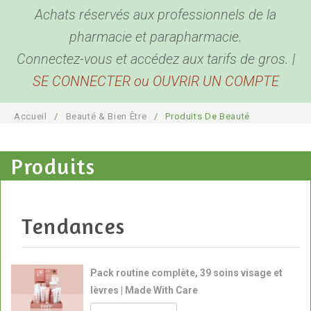
Achats réservés aux professionnels de la
BEAUTÉ & BIEN ÊTRE
Hygiène corporelle
pharmacie et parapharmacie.
BÉBÉ & MAMAN
Hygiène buccale et oreilles
Produits de beauté
Connectez-vous et accédez aux tarifs de gros. |
SE CONNECTER ou OUVRIR UN COMPTE
ACCESSOIRES
Biométrie
Coutellerie
Pour bébé
DESTOCKAGE
Anti Parasites
Bouillottes
Pour maman
Bien être
Accueil
/
Beauté & Bien Être
/
Produits De Beauté
COMPTE PRO
Piluliers
Sport, détente et sommeil
Santé
Produits
Cannes
Plaisir
Présentoirs
Pour la maison
Sacs
Tendances
Garde-ordonnances et porte cartes
Pack routine complète, 39 soins visage et
lèvres | Made With Care