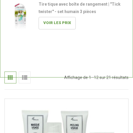
Tire tique avec boîte de rangement | "Tick
twister" - set humain 3 pièces
VOIR LES PRIX
Tr
Affichage de 1–12 sur 21 résultats
du
pl
ré
au