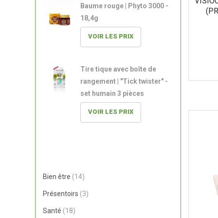
VISIO
Baume rouge | Phyto 3000 -
(PR
18,4g
VOIR LES PRIX
Tire tique avec boîte de
rangement | "Tick twister" -
set humain 3 pièces
VOIR LES PRIX
14
Bien être
14
produits
3
Présentoirs
3
produits
18
Santé
18