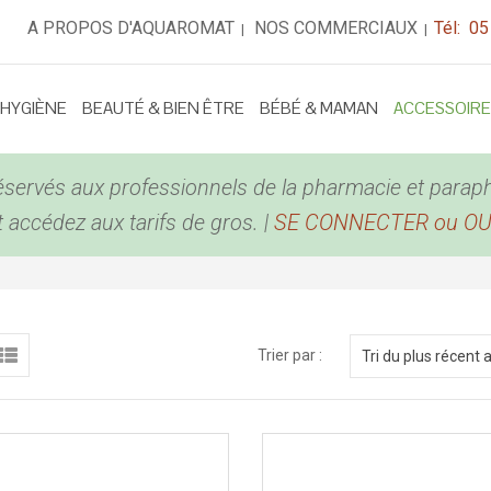
A PROPOS D'AQUAROMAT
NOS COMMERCIAUX
Tél: 05
|
|
 HYGIÈNE
BEAUTÉ & BIEN ÊTRE
BÉBÉ & MAMAN
ACCESSOIR
éservés aux professionnels de la pharmacie et parap
accédez aux tarifs de gros. |
SE CONNECTER ou O
Trier par :
Tri du plus récent 