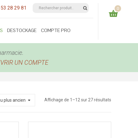
 53 28 29 81
0
Votre panier est vide
ES
DESTOCKAGE
COMPTE PRO
0,00
€
TOTAL:
harmacie.
UVRIR UN COMPTE
Trié
Affichage de 1–12 sur 27 résultats
au plus ancien
du
plus
récent