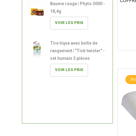
COFFRE
Baume rouge | Phyto 3000 -
18,4g
VOIR LES PRIX
Tire tique avec boîte de
rangement | "Tick twister" -
set humain 3 pièces
VOIR LES PRIX
P