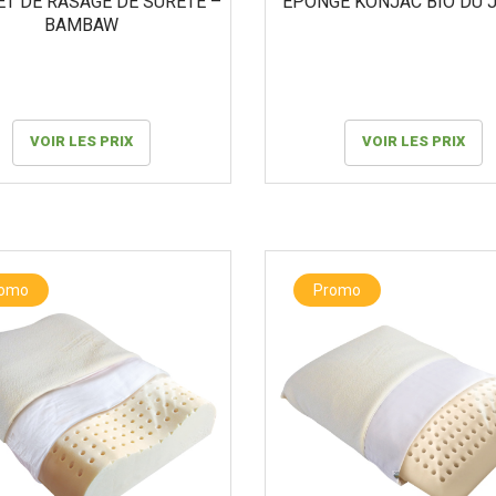
T DE RASAGE DE SÛRETÉ –
ÉPONGE KONJAC BIO DU 
BAMBAW
VOIR LES PRIX
VOIR LES PRIX
romo
Promo