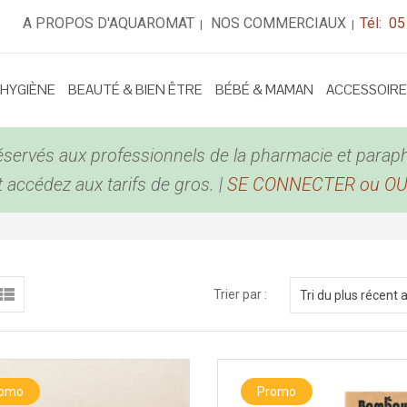
A PROPOS D'AQUAROMAT
NOS COMMERCIAUX
Tél: 05
|
|
 HYGIÈNE
BEAUTÉ & BIEN ÊTRE
BÉBÉ & MAMAN
ACCESSOIR
éservés aux professionnels de la pharmacie et parap
accédez aux tarifs de gros. |
SE CONNECTER ou O
Trier par :
Tri du plus récent 
romo
Promo