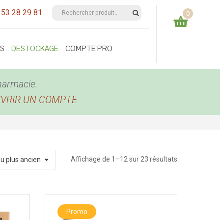
 53 28 29 81
0
Votre panier est vide
ES
DESTOCKAGE
COMPTE PRO
0,00
€
TOTAL:
harmacie.
UVRIR UN COMPTE
Trié
Affichage de 1–12 sur 23 résultats
au plus ancien
du
plus
Promo
récent