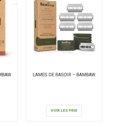
au
plus
ancien
AMBAW
LAMES DE RASOIR – BAMBAW
VOIR LES PRIX