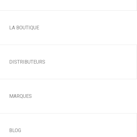
LA BOUTIQUE
DISTRIBUTEURS
MARQUES
BLOG