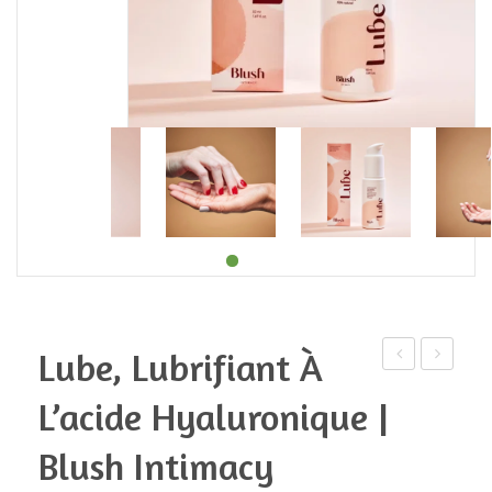
Lube, Lubrifiant À
Stimulateur
actifs
L’acide Hyaluronique |
clitoridien
Binchota
vibrant
–
Blush Intimacy
|
Filtre