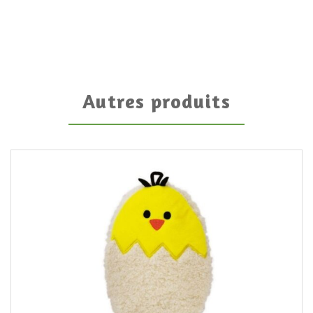
Autres produits