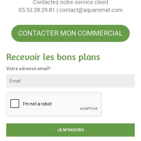
Contactez notre service client
05.53.28.29.81
| contact@aquaromat.com
CONTACTER MON COMMERCIAL
Recevoir les bons plans
Votre adresse email*