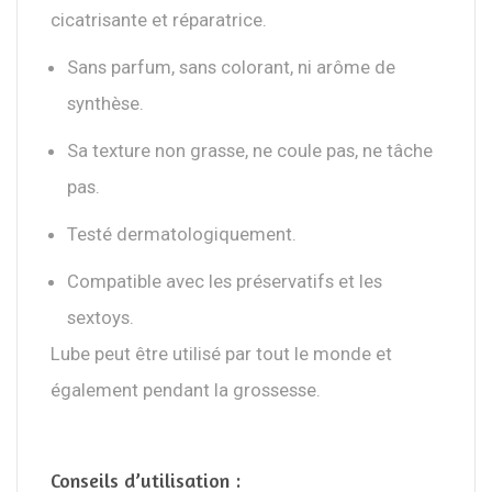
cicatrisante et réparatrice.
Sans parfum, sans colorant, ni arôme de
synthèse.
Sa texture non grasse, ne coule pas, ne tâche
pas.
Testé dermatologiquement.
Compatible avec les préservatifs et les
sextoys.
Lube peut être utilisé par tout le monde et
également pendant la grossesse.
Conseils d’utilisation :