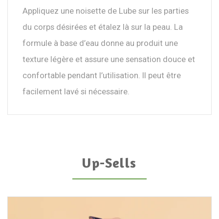
Appliquez une noisette de Lube sur les parties
du corps désirées et étalez là sur la peau. La
formule à base d’eau donne au produit une
texture légère et assure une sensation douce et
confortable pendant l’utilisation. Il peut être
facilement lavé si nécessaire.
Up-Sells