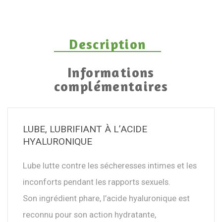
Description
Informations
complémentaires
LUBE, LUBRIFIANT À L’ACIDE
HYALURONIQUE
Lube lutte contre les sécheresses intimes et les
inconforts pendant les rapports sexuels.
Son ingrédient phare, l’acide hyaluronique est
reconnu pour son action hydratante,