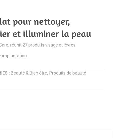
aluminium
visage
argenté
|
lat pour nettoyer,
AQ039
Made
|
With
ier et illuminer la peau
Aquaromat
Care
are, réunit 27 produits visage et lèvres.
e implantation.
IES :
Beauté & Bien être
,
Produits de beauté