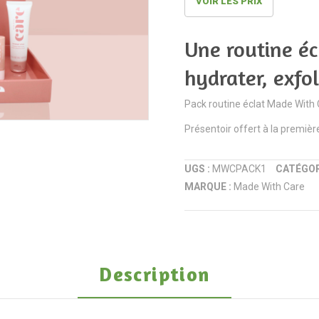
VOIR LES PRIX
Une routine éc
hydrater, exfol
Pack routine éclat Made With C
Présentoir offert à la premièr
UGS :
MWCPACK1
CATÉGOR
MARQUE :
Made With Care
Description