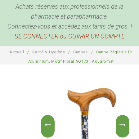
Achats réservés aux professionnels de la
BEAUTÉ & BIEN ÊTRE
Hygiène corporelle
pharmacie et parapharmacie.
BÉBÉ & MAMAN
Hygiène buccale et oreilles
Produits de beauté
Connectez-vous et accédez aux tarifs de gros. |
SE CONNECTER ou OUVRIR UN COMPTE
ACCESSOIRES
Biométrie
Coutellerie
Pour bébé
DESTOCKAGE
Anti Parasites
Bouillottes
Pour maman
Bien être
Accueil
/
Santé & Hygiène
/
Cannes
/
Canne Réglable En
COMPTE PRO
Piluliers
Sport, détente et sommeil
Santé
Aluminium, Motif Floral AQ173 | Aquaromat
Cannes
Plaisir
Présentoirs
Pour la maison
Sacs
Garde-ordonnances et porte cartes