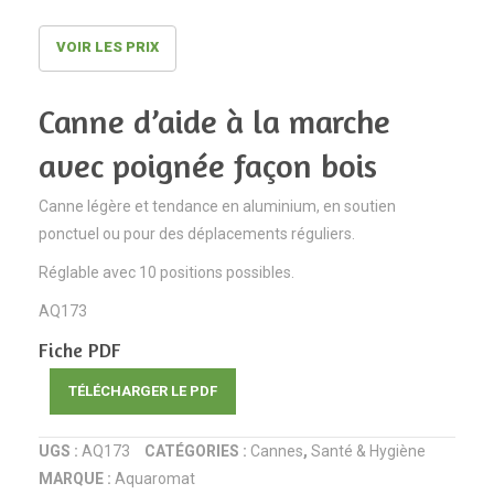
décors
motif
de
pétales
VOIR LES PRIX
Noël
de
| 48
fleurs
Canne d’aide à la marche
pièces
AQ174
avec poignée façon bois
|
Aquarom
Canne légère et tendance en aluminium, en soutien
ponctuel ou pour des déplacements réguliers.
Réglable avec 10 positions possibles.
AQ173
Fiche PDF
TÉLÉCHARGER LE PDF
UGS :
AQ173
CATÉGORIES :
Cannes
,
Santé & Hygiène
MARQUE :
Aquaromat