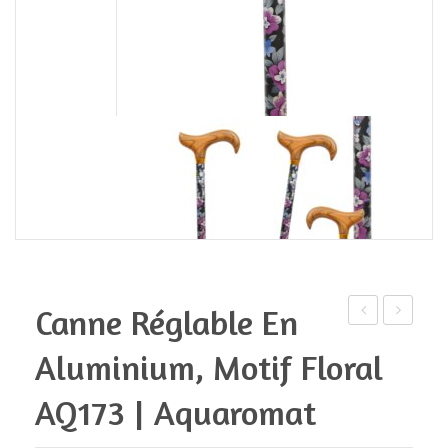
Canne Réglable En
“Joyeuses
de
Aluminium, Motif Floral
Fêtes”,
marche
motifs
en
AQ173 | Aquaromat
et
alu,