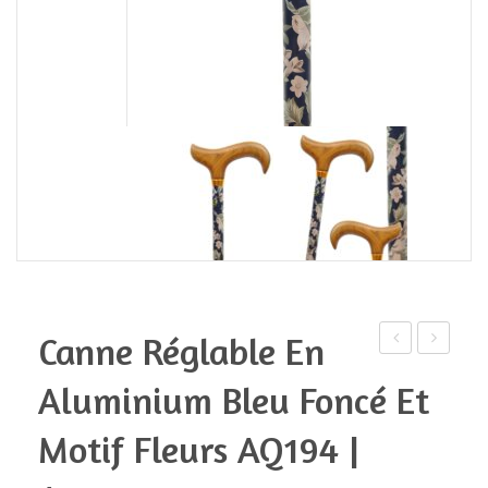
Canne Réglable En
réglable
réglable
Aluminium Bleu Foncé Et
en
en
aluminium
aluminiu
Motif Fleurs AQ194 |
fleurs
motif