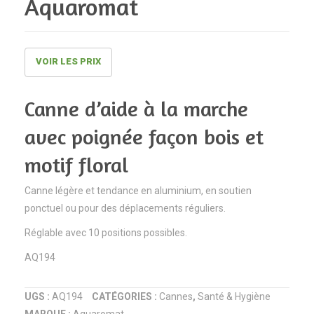
Aquaromat
motif
papillon
liberty,
AQ213
poignée
|
façon
Aquarom
VOIR LES PRIX
bois
AQ172
Canne d’aide à la marche
|
avec poignée façon bois et
Aquaromat
motif floral
Canne légère et tendance en aluminium, en soutien
ponctuel ou pour des déplacements réguliers.
Réglable avec 10 positions possibles.
AQ194
UGS :
AQ194
CATÉGORIES :
Cannes
,
Santé & Hygiène