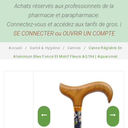
Achats réservés aux professionnels de la
BEAUTÉ & BIEN ÊTRE
Hygiène corporelle
pharmacie et parapharmacie.
BÉBÉ & MAMAN
Hygiène buccale et oreilles
Produits de beauté
Connectez-vous et accédez aux tarifs de gros. |
SE CONNECTER ou OUVRIR UN COMPTE
ACCESSOIRES
Biométrie
Coutellerie
Pour bébé
DESTOCKAGE
Anti Parasites
Bouillottes
Pour maman
Bien être
Accueil
/
Santé & Hygiène
/
Cannes
/
Canne Réglable En
COMPTE PRO
Piluliers
Sport, détente et sommeil
Santé
Aluminium Bleu Foncé Et Motif Fleurs AQ194 | Aquaromat
Cannes
Plaisir
Présentoirs
Pour la maison
Sacs
Garde-ordonnances et porte cartes