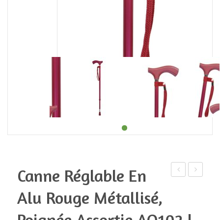
Canne Réglable En
réglable
réglable
Alu Rouge Métallisé,
en
en
alu
aluminiu
Poignée Assortie AQ102 |