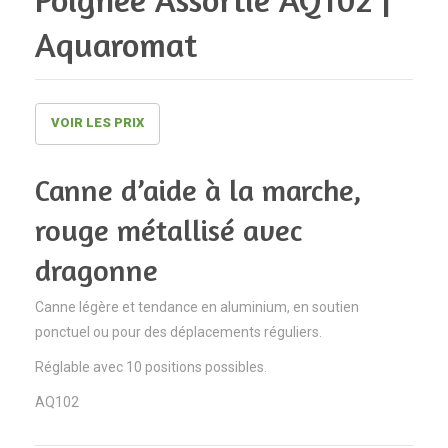
motif
fleurs
Aquaromat
fleurs
motif
roses
liberty,
et
poignée
bleues,
façon
VOIR LES PRIX
poignée
bois
ergonomique
AQ172
Canne d’aide à la marche,
AQ036
|
rouge métallisé avec
|
Aquarom
dragonne
Aquaromat
Canne légère et tendance en aluminium, en soutien
ponctuel ou pour des déplacements réguliers.
Réglable avec 10 positions possibles.
AQ102