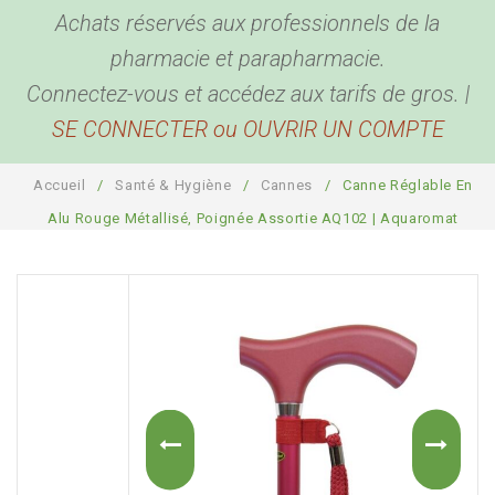
Achats réservés aux professionnels de la
BEAUTÉ & BIEN ÊTRE
Hygiène corporelle
pharmacie et parapharmacie.
BÉBÉ & MAMAN
Hygiène buccale et oreilles
Produits de beauté
Connectez-vous et accédez aux tarifs de gros. |
SE CONNECTER ou OUVRIR UN COMPTE
ACCESSOIRES
Biométrie
Coutellerie
Pour bébé
DESTOCKAGE
Anti Parasites
Bouillottes
Pour maman
Bien être
Accueil
/
Santé & Hygiène
/
Cannes
/
Canne Réglable En
COMPTE PRO
Piluliers
Sport, détente et sommeil
Santé
Alu Rouge Métallisé, Poignée Assortie AQ102 | Aquaromat
Cannes
Plaisir
Présentoirs
Pour la maison
Sacs
Garde-ordonnances et porte cartes