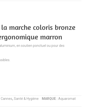
fleurs
réglable
AQ305
avec
|
poignée
Aquaromat
bimatière
 la marche coloris bronze
noire
 ergonomique marron
et
blanche
aluminium, en soutien ponctuel ou pour des
AQ031
|
sibles.
Aquaromat
:
Cannes
,
Santé & Hygiène
MARQUE :
Aquaromat