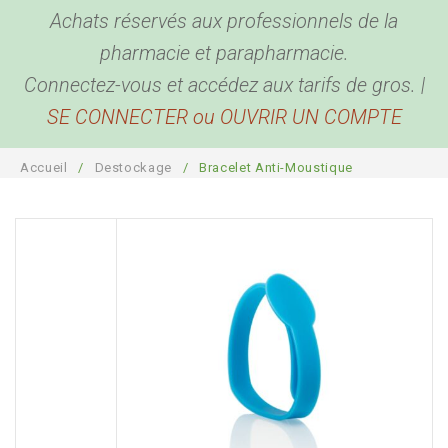
Achats réservés aux professionnels de la
BEAUTÉ & BIEN ÊTRE
Hygiène corporelle
pharmacie et parapharmacie.
BÉBÉ & MAMAN
Hygiène buccale et oreilles
Produits de beauté
Connectez-vous et accédez aux tarifs de gros. |
SE CONNECTER ou OUVRIR UN COMPTE
ACCESSOIRES
Biométrie
Coutellerie
Pour bébé
DESTOCKAGE
Anti Parasites
Bouillottes
Pour maman
Bien être
Accueil
/
Destockage
/
Bracelet Anti-Moustique
COMPTE PRO
Piluliers
Sport, détente et sommeil
Santé
Cannes
Plaisir
Présentoirs
Pour la maison
Sacs
Garde-ordonnances et porte cartes