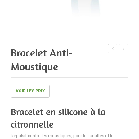
Bracelet Anti-
en
oreilles
Moustique
caoutchouc
écologiq
avec
en
housse
bambou
VOIR LES PRIX
polaire
|
|
Aquarom
Bracelet en silicone à la
Aquaromat
–
citronnelle
2L
Répulsif contre les moustiques, pour les adultes et les