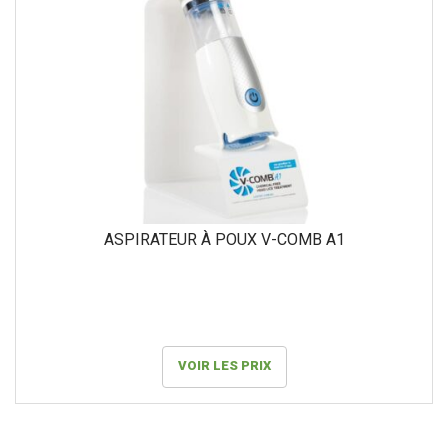
au
pl
an
ASPIRATEUR À POUX V-COMB A1
VOIR LES PRIX