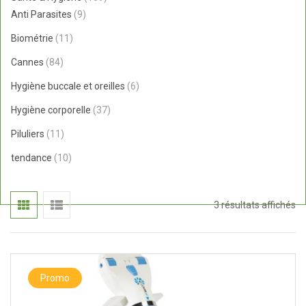
9
produits
Anti Parasites
9
produits
11
Biométrie
11
produits
84
Cannes
84
produits
6
Hygiène buccale et oreilles
6
produits
37
Hygiène corporelle
37
produits
11
Piluliers
11
produits
10
tendance
10
produits
Tr
3 résultats affichés
du
pl
Promo
ré