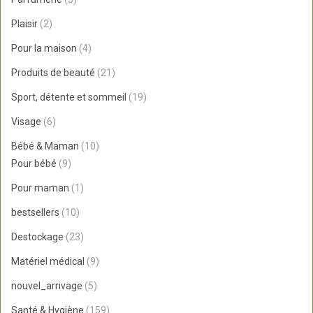
produits
2
Plaisir
2
produits
4
Pour la maison
4
produits
21
Produits de beauté
21
produits
19
Sport, détente et sommeil
19
produits
6
Visage
6
produits
10
Bébé & Maman
10
9
produits
Pour bébé
9
produits
1
Pour maman
1
produit
10
bestsellers
10
produits
23
Destockage
23
produits
9
Matériel médical
9
produits
5
nouvel_arrivage
5
produits
159
Santé & Hygiène
159