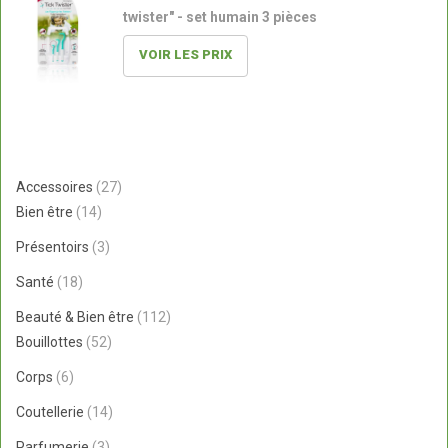
twister" - set humain 3 pièces
VOIR LES PRIX
27
Accessoires
27
14
produits
Bien être
14
produits
3
Présentoirs
3
produits
18
Santé
18
produits
112
Beauté & Bien être
112
52
produits
Bouillottes
52
produits
6
Corps
6
produits
14
Coutellerie
14
produits
3
Parfumerie
3