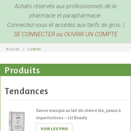
Achats réservés aux professionnels de la
BEAUTÉ & BIEN ÊTRE
Hygiène corporelle
pharmacie et parapharmacie.
BÉBÉ & MAMAN
Hygiène buccale et oreilles
Produits de beauté
Connectez-vous et accédez aux tarifs de gros. |
SE CONNECTER ou OUVRIR UN COMPTE
ACCESSOIRES
Biométrie
Coutellerie
Pour bébé
DESTOCKAGE
Anti Parasites
Bouillottes
Pour maman
Bien être
Accueil
/
Licetec
COMPTE PRO
Piluliers
Sport, détente et sommeil
Santé
Produits
Cannes
Plaisir
Présentoirs
Pour la maison
Sacs
Tendances
Garde-ordonnances et porte cartes
Savon masque au lait de chèvre bio, peaux à
imperfections – LH Beauty
VOIR LES PRIX