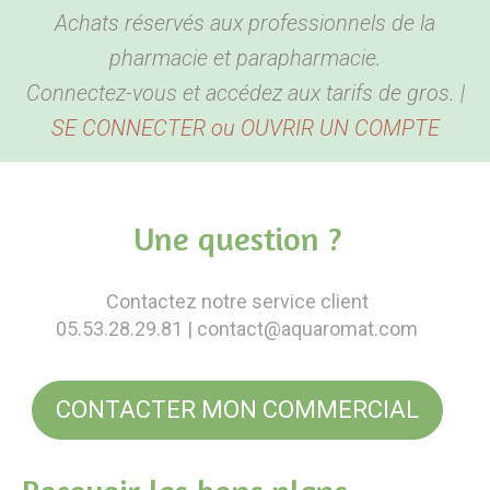
Achats réservés aux professionnels de la
BEAUTÉ & BIEN ÊTRE
Hygiène corporelle
pharmacie et parapharmacie.
BÉBÉ & MAMAN
Hygiène buccale et oreilles
Produits de beauté
Connectez-vous et accédez aux tarifs de gros. |
SE CONNECTER ou OUVRIR UN COMPTE
ACCESSOIRES
Biométrie
Coutellerie
Pour bébé
DESTOCKAGE
Anti Parasites
Bouillottes
Pour maman
Bien être
COMPTE PRO
Piluliers
Sport, détente et sommeil
Santé
Une question ?
Cannes
Plaisir
Présentoirs
Contactez notre service client
Pour la maison
Sacs
05.53.28.29.81
| contact@aquaromat.com
Garde-ordonnances et porte cartes
CONTACTER MON COMMERCIAL