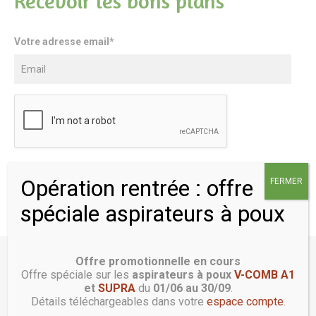
Recevoir les bons plans
Votre adresse email*
Opération rentrée : offre
FERMER
spéciale aspirateurs à poux
Offre promotionnelle en cours
Offre spéciale sur les
aspirateurs à poux
V-COMB A1
05 53 28 29 81
UNE DEMANDE
et
SUPRA
du
01/06 au 30/09
.
SPÉCIFIQUE ?
Détails téléchargeables dans votre
espace compte
.