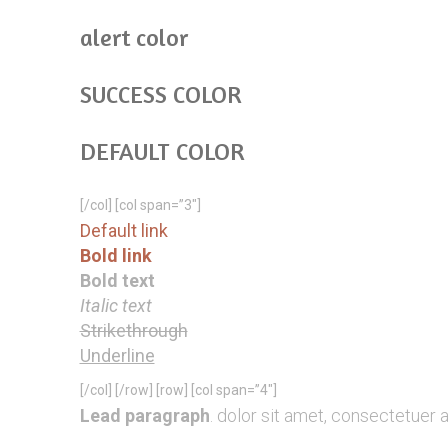
alert color
SUCCESS COLOR
DEFAULT COLOR
[/col] [col span=”3″]
Default link
Bold link
Bold text
Italic text
Strikethrough
Underline
[/col] [/row] [row] [col span=”4″]
Lead paragraph
. dolor sit amet, consectetuer 