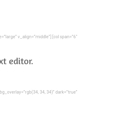
le=”large” v_align=”middle”] [col span=”6″
t editor.
 bg_overlay=”rgb(34, 34, 34)” dark=”true”