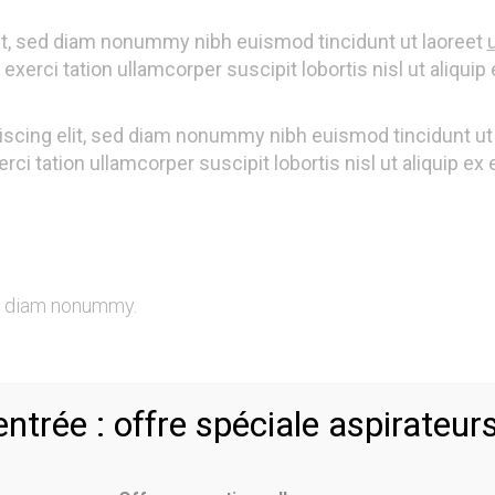
it, sed diam nonummy nibh euismod tincidunt ut laoreet
exerci tation ullamcorper suscipit lobortis nisl ut aliquip 
iscing elit, sed diam nonummy nibh euismod tincidunt ut 
rci tation ullamcorper suscipit lobortis nisl ut aliquip
ed diam nonummy.
entrée : offre spéciale aspirateur
ed diam nonummy.