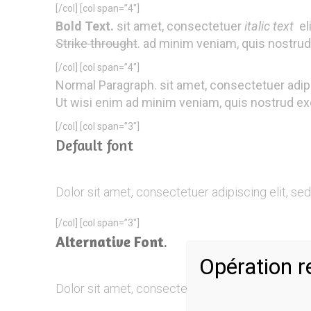
[/col] [col span=”4″]
Bold Text.
sit amet, consectetuer
italic text
el
Strike throught
. ad minim veniam, quis nostrud 
[/col] [col span=”4″]
Normal Paragraph. sit amet, consectetuer adip
Ut wisi enim ad minim veniam, quis nostrud exe
[/col] [col span=”3″]
Default font
Dolor sit amet, consectetuer adipiscing elit, s
[/col] [col span=”3″]
Alternative Font
.
Opération r
Dolor sit amet, consectetuer
adipiscing
elit, s