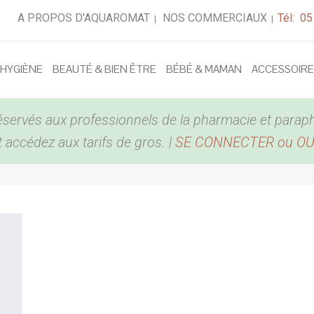
A PROPOS D'AQUAROMAT
NOS COMMERCIAUX
Tél: 05
|
|
 HYGIÈNE
BEAUTÉ & BIEN ÊTRE
BÉBÉ & MAMAN
ACCESSOIR
éservés aux professionnels de la pharmacie et parap
accédez aux tarifs de gros. |
SE CONNECTER ou O