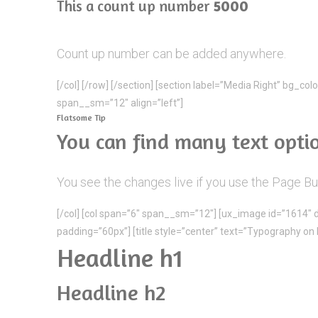
This a count up number
5000
Count up number can be added anywhere.
[/col] [/row] [/section] [section label=”Media Right” bg_co
span__sm=”12″ align=”left”]
Flatsome Tip
You can find many text optio
You see the changes live if you use the Page Bu
[/col] [col span=”6″ span__sm=”12″] [ux_image id=”1614″ de
padding=”60px”] [title style=”center” text=”Typography on 
Headline h1
Headline h2