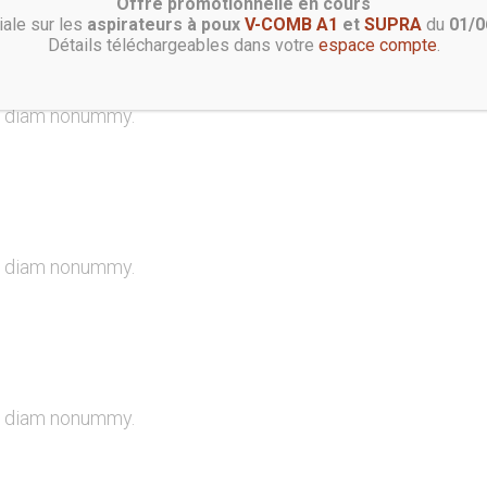
Offre promotionnelle en cours
iale sur les
aspirateurs à poux
V-COMB A1
et
SUPRA
du
01/0
Détails téléchargeables dans votre
espace compte
.
ed diam nonummy.
ed diam nonummy.
ed diam nonummy.