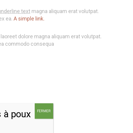
underline text
magna aliquam erat volutpat.
ex ea.
A simple link.
laoreet dolore magna aliquam erat volutpat.
 ex ea commodo consequa
s à poux
FERMER