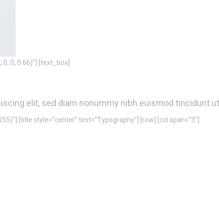
, 0, 0.66)”] [text_box]
iscing elit, sed diam nonummy nibh euismod tincidunt ut 
55)”] [title style=”center” text=”Typography”] [row] [col span=”3″]