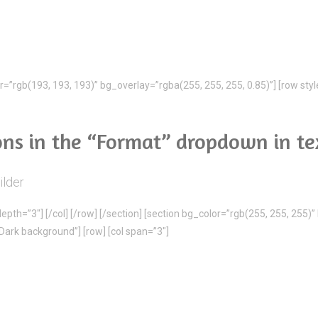
lor=”rgb(193, 193, 193)” bg_overlay=”rgba(255, 255, 255, 0.85)”] [row sty
ns in the “Format” dropdown in tex
ilder
pth=”3″] [/col] [/row] [/section] [section bg_color=”rgb(255, 255, 255)”
Dark background”] [row] [col span=”3″]