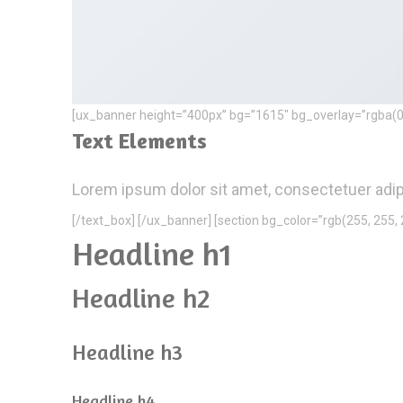
[ux_banner height=”400px” bg=”1615″ bg_overlay=”rgba(0, 0
Text Elements
Lorem ipsum dolor sit amet, consectetuer adip
[/text_box] [/ux_banner] [section bg_color=”rgb(255, 255, 2
Headline h1
Headline h2
Headline h3
Headline h4