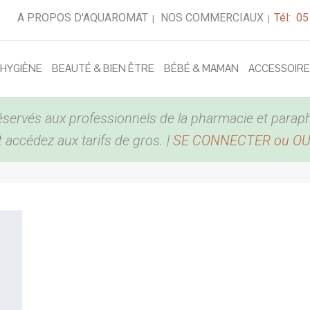
A PROPOS D'AQUAROMAT
NOS COMMERCIAUX
Tél: 05
|
|
 HYGIÈNE
BEAUTÉ & BIEN ÊTRE
BÉBÉ & MAMAN
ACCESSOIR
éservés aux professionnels de la pharmacie et parap
accédez aux tarifs de gros. |
SE CONNECTER ou O