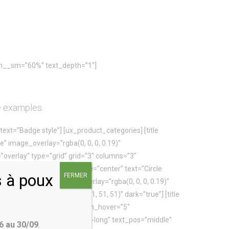
dth__sm=”60%” text_depth=”1″]
e examples.
 text=”Badge style”] [ux_product_categories] [title
e” image_overlay=”rgba(0, 0, 0, 0.19)”
”overlay” type=”grid” grid=”3″ columns=”3″
t_size=”large”] [title style=”center” text=”Circle
s à poux
FERMER
age_radius=”100″ image_overlay=”rgba(0, 0, 0, 0.19)”
[section bg_color=”rgb(51, 51, 51)” dark=”true”] [title
cing=”small” columns=”3″ depth_hover=”5″
lor” image_hover_alt=”zoom-long” text_pos=”middle”
6 au 30/09
.