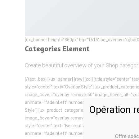
[ux_banner height=”360px” bg=”1615″ bg_overlay=”rgba(0,
Categories Element
Create beautiful overview of your Shop categori
[/text_box] [/ux_banner] [row] [col] [title style=”center” t
style=”center” text=”Overlay Style”] [ux_product_categorie
image_hover=”overlay-remove-50″ image_hover_alt=”zoom”] [
animate=”fadeInLeft” number=”4″ orderby=”name” image_size
Opération r
Style”] [ux_product_categories style=”overlay” slider_na
image_hover=”overlay-remove-50″ image_hover_alt=”zoom” te
style=”center” text=”Be creative! Mix and match settings”
animate=”fadeInLeft” number=”5″ orderby=”name” image_s
Offre spéc