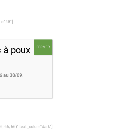
h=”48″]
s à poux
FERMER
”center”]
uilder.
6 au 30/09
.
 66, 66)” text_color=”dark”]