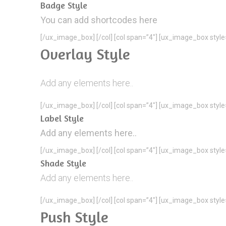
Badge Style
You can add shortcodes here
[/ux_image_box] [/col] [col span=”4″] [ux_image_box styl
Overlay Style
Add any elements here..
[/ux_image_box] [/col] [col span=”4″] [ux_image_box style
Label Style
Add any elements here..
[/ux_image_box] [/col] [col span=”4″] [ux_image_box styl
Shade Style
Add any elements here..
[/ux_image_box] [/col] [col span=”4″] [ux_image_box sty
Push Style