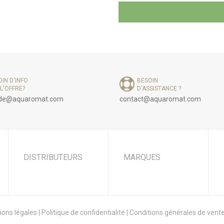
IN D'INFO
BESOIN
L'OFFRE?
D'ASSISTANCE ?
e@aquaromat.com
contact@aquaromat.com
DISTRIBUTEURS
MARQUES
ions légales
|
Politique de confidentialité
|
Conditions générales de vent