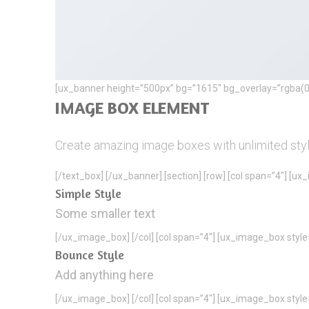
[ux_banner height=”500px” bg=”1615″ bg_overlay=”rgba(0, 0
IMAGE BOX ELEMENT
Create amazing image boxes with unlimited styl
[/text_box] [/ux_banner] [section] [row] [col span=”4″] [
Simple Style
Some smaller text
[/ux_image_box] [/col] [col span=”4″] [ux_image_box styl
Bounce Style
Add anything here
[/ux_image_box] [/col] [col span=”4″] [ux_image_box styl