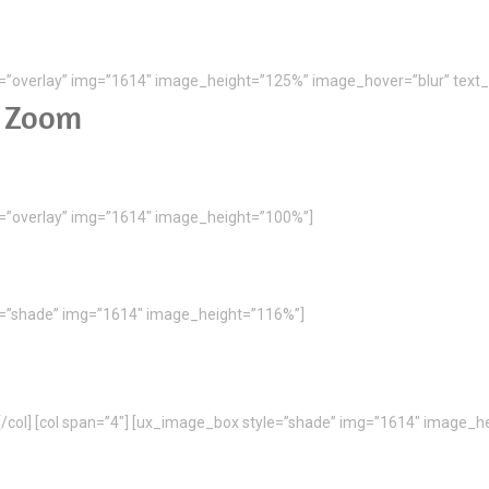
le=”overlay” img=”1614″ image_height=”125%” image_hover=”blur” text_
d Zoom
le=”overlay” img=”1614″ image_height=”100%”]
le=”shade” img=”1614″ image_height=”116%”]
] [/col] [col span=”4″] [ux_image_box style=”shade” img=”1614″ imag