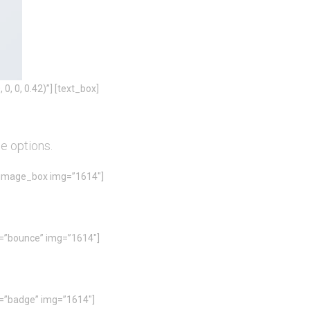
, 0, 0.42)”] [text_box]
e options.
ux_image_box img=”1614″]
e=”bounce” img=”1614″]
e=”badge” img=”1614″]