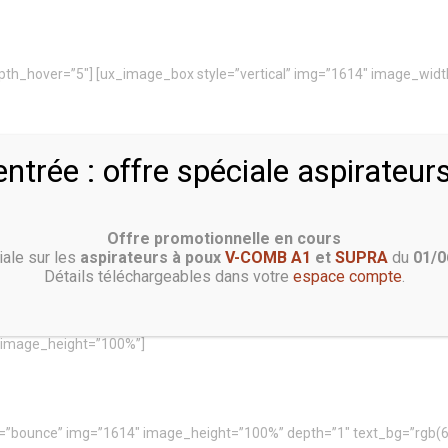
 depth_hover=”5″] [ux_image_box style=”vertical” img=”1614″ image_widt
entrée : offre spéciale aspirateur
”10″] [/ux_image_box] [/col] [/row] [/section] [section] [row] [col align=
 by using the options in the Page B
Offre promotionnelle en cours
iale sur les
aspirateurs à poux
V-COMB A1
et
SUPRA
du
01/0
Détails téléchargeables dans votre
espace compte
.
Match effects to create your perfect Image Box
″ image_height=”100%”]
e=”bounce” img=”1614″ image_height=”100%” depth=”1″ text_bg=”rgb(66,