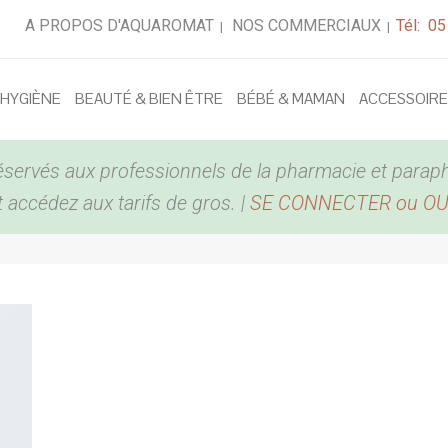
A PROPOS D'AQUAROMAT
NOS COMMERCIAUX
Tél: 05
|
|
 HYGIÈNE
BEAUTÉ & BIEN ÊTRE
BÉBÉ & MAMAN
ACCESSOIR
éservés aux professionnels de la pharmacie et parap
accédez aux tarifs de gros. |
SE CONNECTER ou O