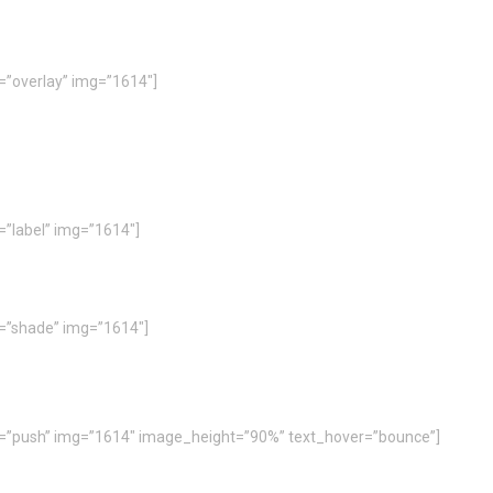
e=”overlay” img=”1614″]
=”label” img=”1614″]
e=”shade” img=”1614″]
le=”push” img=”1614″ image_height=”90%” text_hover=”bounce”]