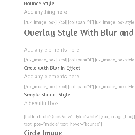
Bounce Style
Add anything here
[/ux_image_box] [/col] [col span=”4″] [ux_image_box sty
Overlay Style With Blur an
Add any elements here..
[/ux_image_box] [/col] [col span=”4″] [ux_image_box sty
Circle with Blur In Effect
Add any elements here..
[/ux_image_box] [/col] [col span=”4″] [ux_image_box sty
Simple Shade Style
A beautiful box.
[button text=”Quick View” style=”white”] [/ux_image_box
text_pos=”middle” text_hover=”bounce”]
Circle Image