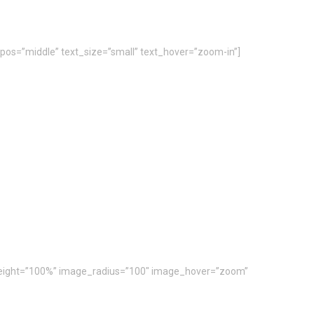
pos=”middle” text_size=”small” text_hover=”zoom-in”]
e_height=”100%” image_radius=”100″ image_hover=”zoom”