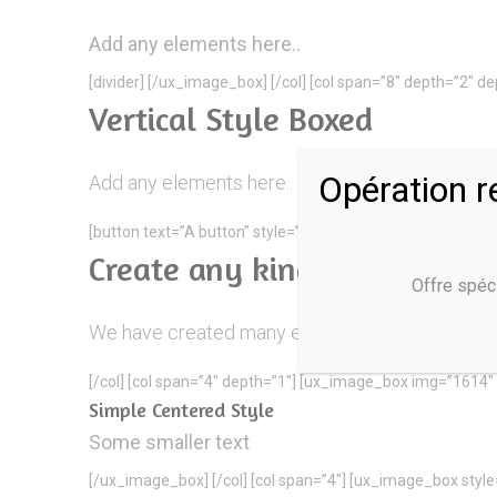
Add any elements here..
[divider] [/ux_image_box] [/col] [col span=”8″ depth=”2″
Vertical Style Boxed
Opération r
Add any elements here..
[button text=”A button” style=”secondary alt-button” radius=
Create any kind of Image box
Offre spéc
We have created many examples here. Mix and 
[/col] [col span=”4″ depth=”1″] [ux_image_box img=”1614
Simple Centered Style
Some smaller text
[/ux_image_box] [/col] [col span=”4″] [ux_image_box styl