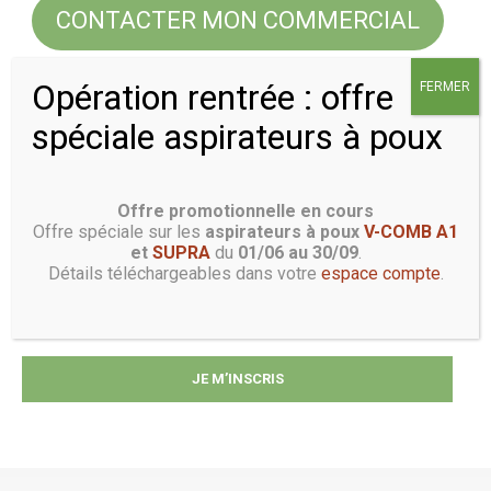
CONTACTER MON COMMERCIAL
Opération rentrée : offre
FERMER
Recevoir les bons plans
spéciale aspirateurs à poux
Votre adresse email*
Offre promotionnelle en cours
Offre spéciale sur les
aspirateurs à poux
V-COMB A1
et
SUPRA
du
01/06 au 30/09
.
Détails téléchargeables dans votre
espace compte
.