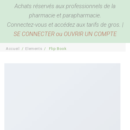
Achats réservés aux professionnels de la
BEAUTÉ & BIEN ÊTRE
Hygiène corporelle
pharmacie et parapharmacie.
BÉBÉ & MAMAN
Hygiène buccale et oreilles
Produits de beauté
Connectez-vous et accédez aux tarifs de gros. |
SE CONNECTER ou OUVRIR UN COMPTE
ACCESSOIRES
Biométrie
Coutellerie
Pour bébé
DESTOCKAGE
Anti Parasites
Bouillottes
Pour maman
Bien être
Accueil
/
Elements
/
Flip Book
COMPTE PRO
Piluliers
Sport, détente et sommeil
Santé
Cannes
Plaisir
Présentoirs
Pour la maison
Sacs
Garde-ordonnances et porte cartes