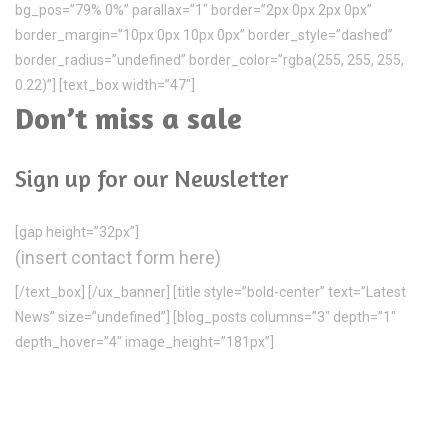
bg_pos=”79% 0%” parallax=”1″ border=”2px 0px 2px 0px”
border_margin=”10px 0px 10px 0px” border_style=”dashed”
border_radius=”undefined” border_color=”rgba(255, 255, 255,
0.22)”] [text_box width=”47″]
Don’t miss a sale
Sign up for our Newsletter
[gap height=”32px”]
(insert contact form here)
[/text_box] [/ux_banner] [title style=”bold-center” text=”Latest
News” size=”undefined”] [blog_posts columns=”3″ depth=”1″
depth_hover=”4″ image_height=”181px”]