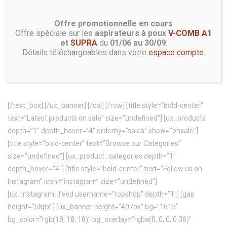
[ux_banner height=”160px” bg=”1615″ bg_overlay=”rgba(0, 0, 0,
0.06)” bg_pos=”51% 35%” border=”1px 1px 1px 1px”
Offre promotionnelle en cours
Offre spéciale sur les
aspirateurs à poux
V-COMB A1
border_margin=”10px 10px 10px 10px” border_style=”dashed”
et
SUPRA
du
01/06 au 30/09
.
border_color=”rgba(0, 0, 0, 0.16)”] [text_box width=”68″
Détails téléchargeables dans votre
espace compte
.
width__sm=”60″]
NEWSLETTER
[/text_box] [/ux_banner] [/col] [/row] [title style=”bold-center”
text=”Latest products on sale” size=”undefined”] [ux_products
depth=”1″ depth_hover=”4″ orderby=”sales” show=”onsale”]
[title style=”bold-center” text=”Browse our Categories”
size=”undefined”] [ux_product_categories depth=”1″
depth_hover=”4″] [title style=”bold-center” text=”Follow us on
Instagram” icon=”instagram” size=”undefined”]
[ux_instagram_feed username=”topshop” depth=”1″] [gap
height=”58px”] [ux_banner height=”407px” bg=”1615″
bg_color=”rgb(18, 18, 18)” bg_overlay=”rgba(0, 0, 0, 0.36)”