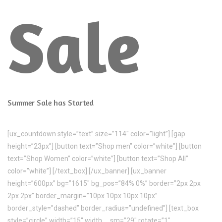
Sale
Summer Sale has Started
[ux_countdown style=”text” size=”114″ color=”light”] [gap
height=”23px”] [button text=”Shop men” color=”white”] [button
text=”Shop Women” color=”white”] [button text=”Shop All”
color=”white”] [/text_box] [/ux_banner] [ux_banner
height=”600px” bg=”1615″ bg_pos=”84% 0%” border=”2px 2px
2px 2px” border_margin=”10px 10px 10px 10px”
border_style=”dashed” border_radius=”undefined”] [text_box
style=”circle” width=”15″ width__sm=”29″ rotate=”1″