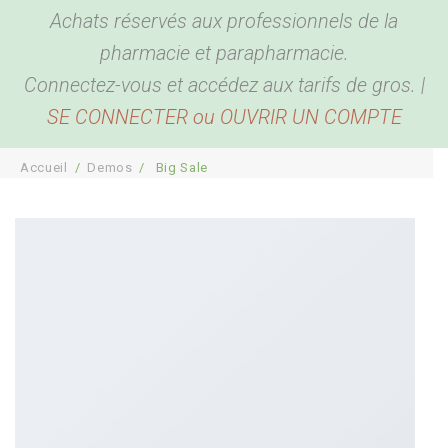
Achats réservés aux professionnels de la
BEAUTÉ & BIEN ÊTRE
Hygiène corporelle
pharmacie et parapharmacie.
BÉBÉ & MAMAN
Hygiène buccale et oreilles
Produits de beauté
Connectez-vous et accédez aux tarifs de gros. |
SE CONNECTER ou OUVRIR UN COMPTE
ACCESSOIRES
Biométrie
Coutellerie
Pour bébé
DESTOCKAGE
Anti Parasites
Bouillottes
Pour maman
Bien être
Accueil
/
Demos
/
Big Sale
COMPTE PRO
Piluliers
Sport, détente et sommeil
Santé
Cannes
Plaisir
Présentoirs
Pour la maison
Sacs
Garde-ordonnances et porte cartes