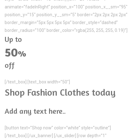
animate=”fadeInRight” position_x=”100″ position_x__sm=”95″
position_y=”15″ position_y__sm=”5″ border=”2px 2px 2px 2px”
border_margin=”5px 5px 5px 5px” border_style=”dashed”
border_radius=”100″ border_color=”rgba(255, 255, 255, 0.19)”]
Up to
50
%
off
[/text_box] [text_box width=”50″]
Shop Fashion Clothes today
Add any text here..
[button text=”Shop now” color=”white” style=”outline”]
[/text_box] [/ux_banner] [/ux_slider] [row depth=”1″