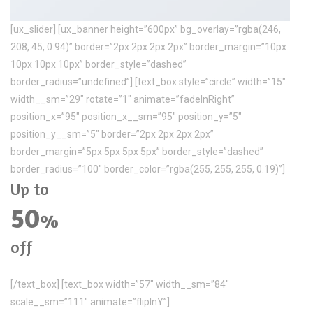
[ux_slider] [ux_banner height=”600px” bg_overlay=”rgba(246,
208, 45, 0.94)” border=”2px 2px 2px 2px” border_margin=”10px
10px 10px 10px” border_style=”dashed”
border_radius=”undefined”] [text_box style=”circle” width=”15″
width__sm=”29″ rotate=”1″ animate=”fadeInRight”
position_x=”95″ position_x__sm=”95″ position_y=”5″
position_y__sm=”5″ border=”2px 2px 2px 2px”
border_margin=”5px 5px 5px 5px” border_style=”dashed”
border_radius=”100″ border_color=”rgba(255, 255, 255, 0.19)”]
Up to
50
%
off
[/text_box] [text_box width=”57″ width__sm=”84″
scale__sm=”111″ animate=”flipInY”]